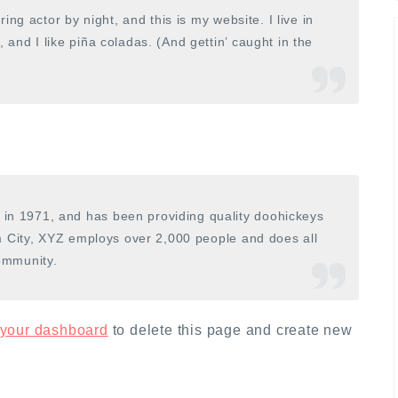
ing actor by night, and this is my website. I live in
and I like piña coladas. (And gettin’ caught in the
n 1971, and has been providing quality doohickeys
m City, XYZ employs over 2,000 people and does all
ommunity.
your dashboard
to delete this page and create new