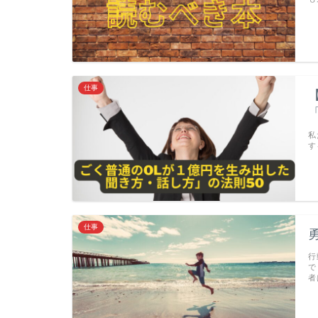
仕事
私
す
仕事
行
で
者