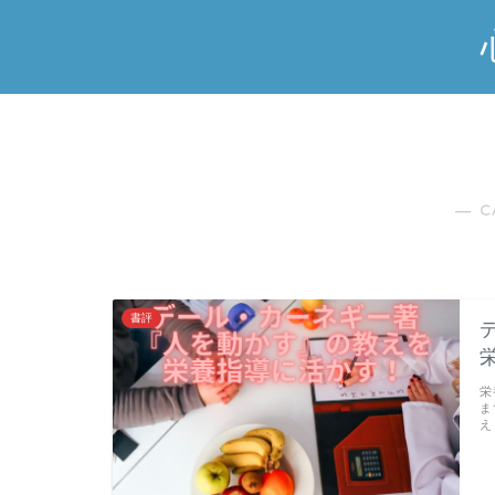
― C
書評
栄
ま
え