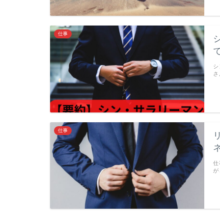
仕事
シ
さ
仕事
仕
が