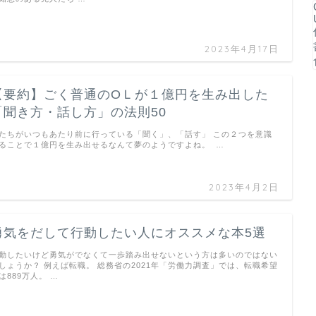
2023年4月17日
【要約】ごく普通のOＬが１億円を生み出した
「聞き方・話し方」の法則50
たちがいつもあたり前に行っている「聞く」、「話す」 この２つを意識
ることで１億円を生み出せるなんて夢のようですよね。 …
2023年4月2日
勇気をだして行動したい人にオススメな本5選
動したいけど勇気がでなくて一歩踏み出せないという方は多いのではない
しょうか？ 例えば転職。 総務省の2021年「労働力調査」では、転職希望
は889万人。 …