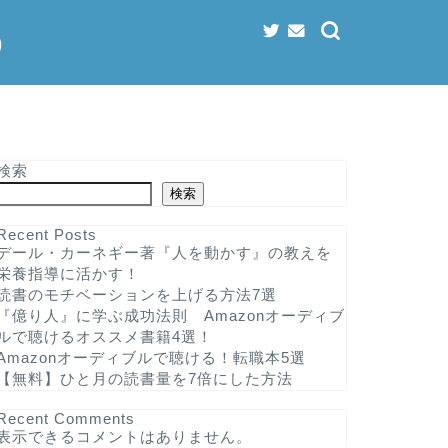
う
検索
検索
Recent Posts
デール・カーネギー著『人を動かす』の教えを
栄養指導に活かす！
読書のモチベーションを上げる方法7選
『億り人』に学ぶ成功法則 Amazonオーディブ
ルで聴けるオススメ書籍4選！
Amazonオーディブルで聴ける！転職本5選
【無料】ひと月の読書量を7倍にした方法
Recent Comments
表示できるコメントはありません。