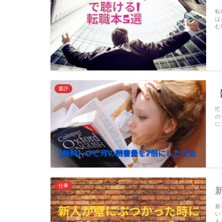
転
は
む
書評
忙
の
に
仕事
新
い
も