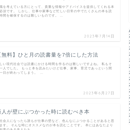
職を考えている方にとって、貴重な情報やアドバイスを提供してくれる本
必須です。 しかし、仕事や家事など忙しい日常の中でたくさんの本を読
時間を確保するのは難しいものです。 …
2023年7月14日
【無料】ひと月の読書量を7倍にした方法
しい現代社会では読書にかける時間を作るのは難しいですよね。 私もそ
一人でした。 もっと本を読みたいけど仕事、家事、育児であっという間
一日が終わってしまう。 …
2023年6月27日
新人が壁にぶつかった時に読むべき本
社会人になったら誰もが仕事の壁など、色んなにぶつかることがあると思
ます。 そんな時にオススメなのが本を読むことです。 本にはあなたより
知恵のある先人たち …