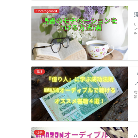
Uncategorized
し
ン
を
書評
成
報
仕事