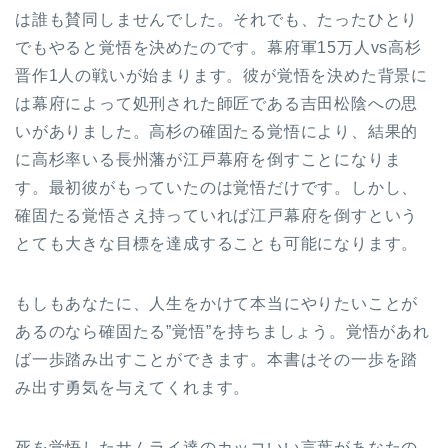
は誰も賛同しませんでした。それでも、たったひとり
でもやると覚悟を決めたのです。幕府軍15万人vs高杉
晋作1人の戦いが始まります。彼が覚悟を決めた背景に
は幕府によって処刑された師匠である吉田松陰への思
いがありました。高杉の確固たる覚悟により、結果的
に高杉率いる長州藩が江戸幕府を倒すことになりま
す。最初彼がもっていたのは覚悟だけです。しかし、
確固たる覚悟さえ持っていれば江戸幕府を倒すという
とても大きな目標を達成することも可能になります。
もしもあなたに、人生をかけて本当にやりたいことが
あるのなら確固たる”覚悟”を持ちましょう。覚悟があれ
ば一歩踏み出すことができます。本書はその一歩を踏
み出す勇気を与えてくれます。
死を覚悟したサムライ達のカッコいい言葉があなたの