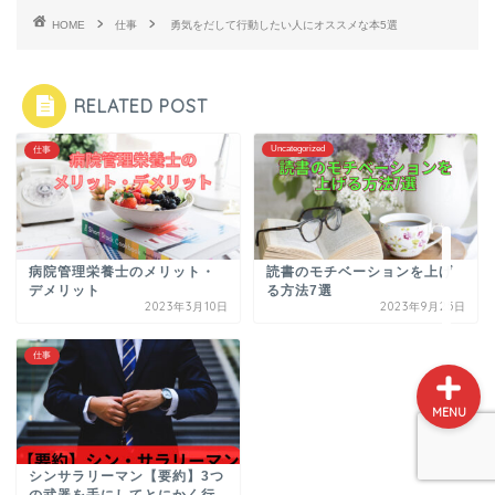
HOME
仕事
勇気をだして行動したい人にオススメな本5選
ホーム
RELATED POST
書評
Uncategorized
仕事
食事
仕事
病院管理栄養士のメリット・
読書のモチベーションを上げ
デメリット
る方法7選
2023年3月10日
2023年9月25日
仕事
MENU
シンサラリーマン【要約】3つ